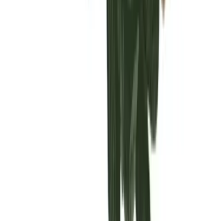
Vaping & Dabbing
Lifestyle