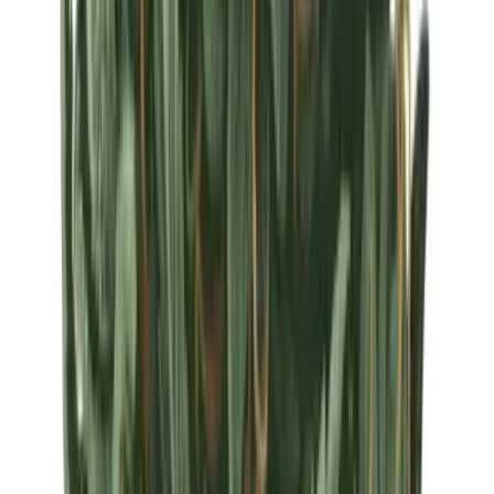
Strains
Sativa Strains
Indica Strains
Hybrid Strains
Standorte