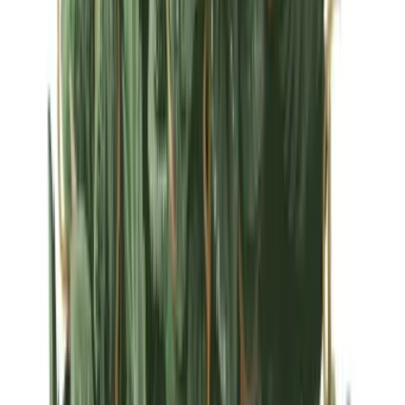
Strains