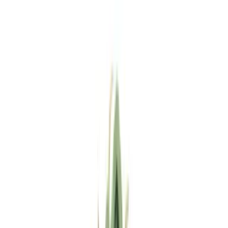
Standort wählen
-
Versandart wählen