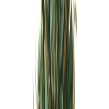
Strains