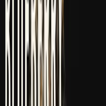
Strains