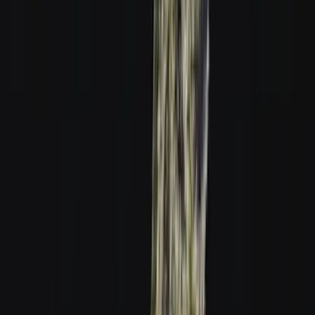
Strains