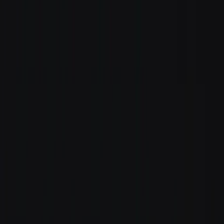
Standort wählen
-
Versandart wählen