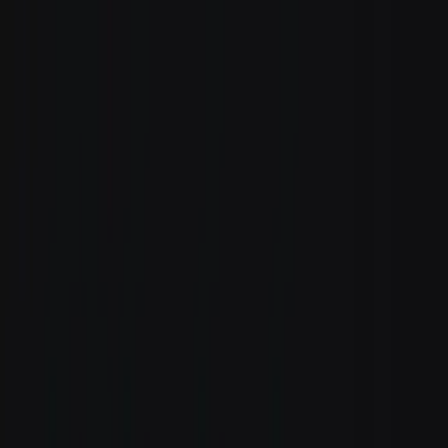
Zum Hauptinhalt springen
Weed.de: Cannabis Medizin, CBD
Dein Cannabis Kompass
Ansehen
ZOIKS 22/1 BB