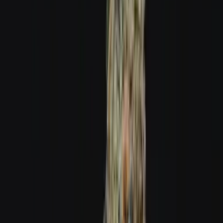
Ärzte