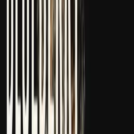
Strains
Sativa Strains
Indica Strains
Hybrid Strains
Standorte