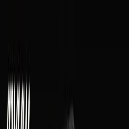
Vaping & Dabbing
Lifestyle