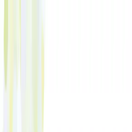
Zum Hauptinhalt springen
Weed.de: Cannabis Medizin, CBD
Dein Cannabis Kompass
Ansehen
Peace Naturals 27/1 GC