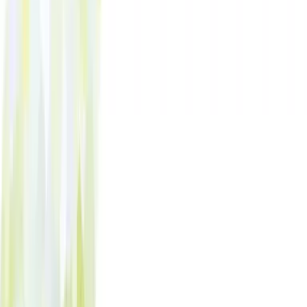
Standort wählen
-
Versandart wählen