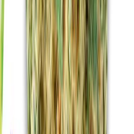
Strains
Sativa Strains
Indica Strains
Hybrid Strains
Standorte