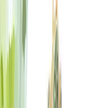
Strains