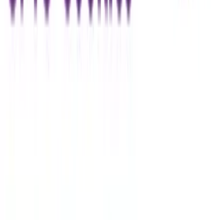
Vaping & Dabbing
Lifestyle