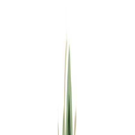
Standort wählen
-
Versandart wählen