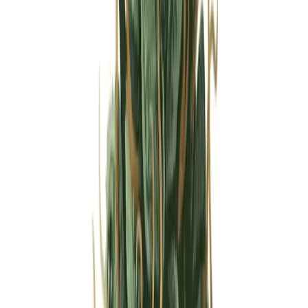
Strains