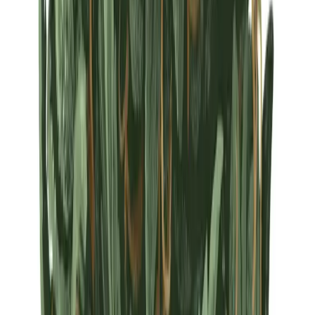
Strains
Sativa Strains
Indica Strains
Hybrid Strains
Standorte