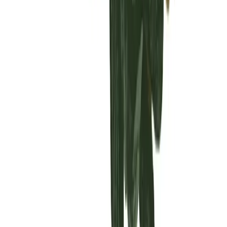
Vaping & Dabbing
Lifestyle