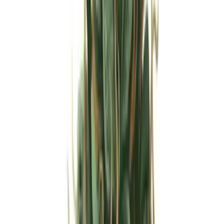
Strains