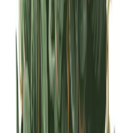
Strains