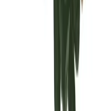
Vaping & Dabbing
Lifestyle