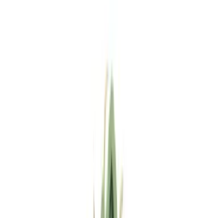
Standort wählen
-
Versandart wählen