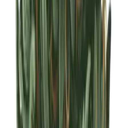
Strains
Sativa Strains
Indica Strains
Hybrid Strains
Standorte