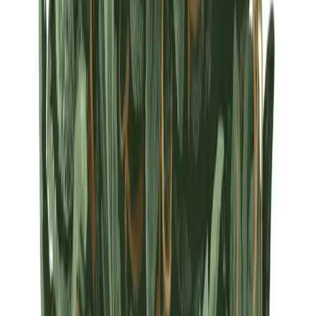
Strains
Sativa Strains
Indica Strains
Hybrid Strains
Standorte