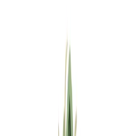
Standort wählen
-
Versandart wählen