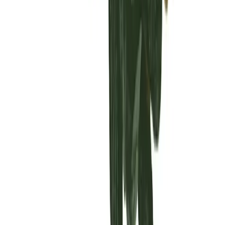
Vaping & Dabbing
Lifestyle