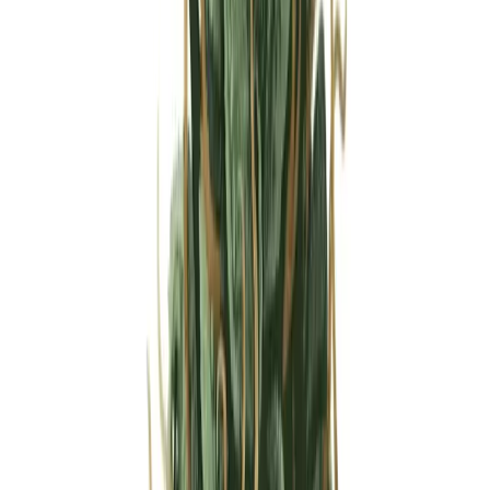
Strains