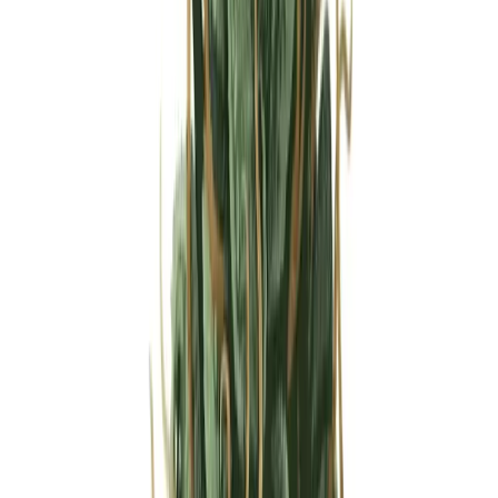
Strains