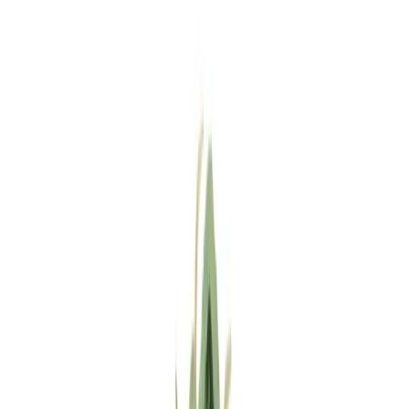
Standort wählen
-
Versandart wählen