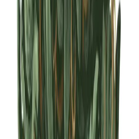
Strains
Sativa Strains
Indica Strains
Hybrid Strains
Standorte