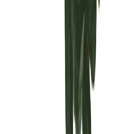
Vaping & Dabbing
Lifestyle