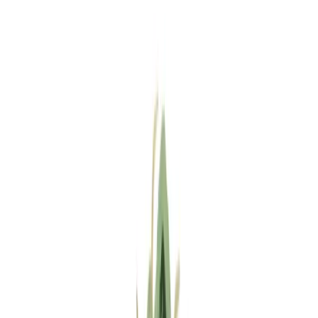
Standort wählen
-
Versandart wählen