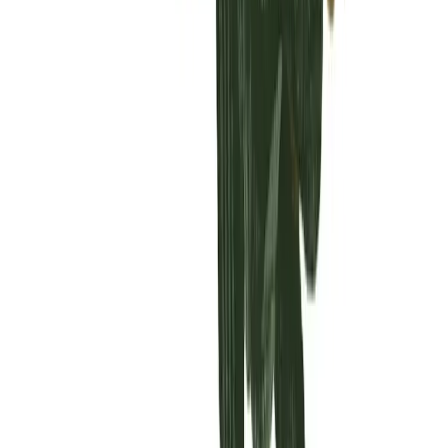
Vaping & Dabbing
Lifestyle