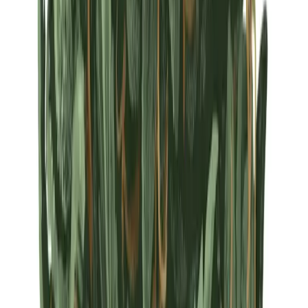
Strains
Sativa Strains
Indica Strains
Hybrid Strains
Standorte