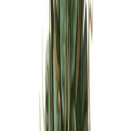
Strains