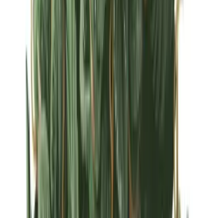
Strains