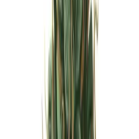
Strains