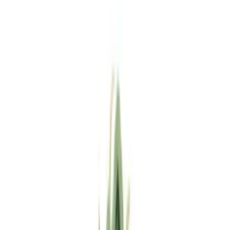
Standort wählen
-
Versandart wählen