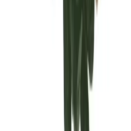
Vaping & Dabbing
Lifestyle