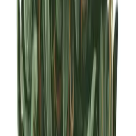
Strains
Sativa Strains
Indica Strains
Hybrid Strains
Standorte