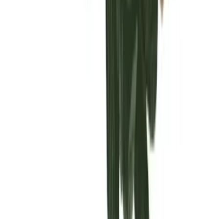
Vaping & Dabbing
Lifestyle