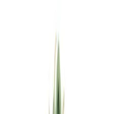
Standort wählen
-
Versandart wählen