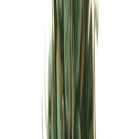
Strains