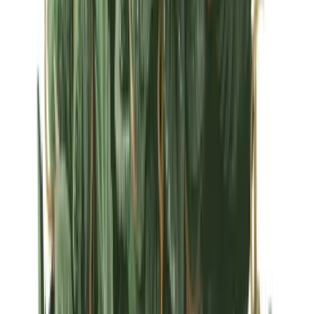
Strains