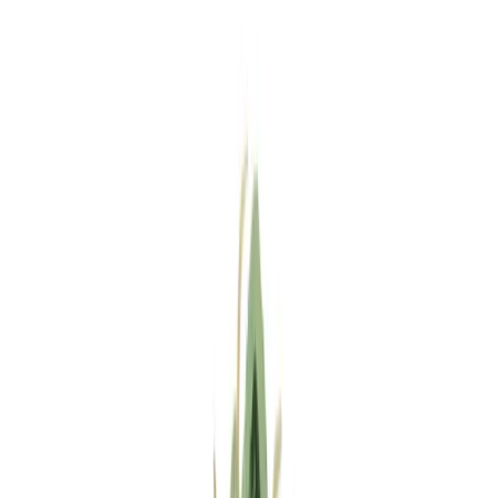
Standort wählen
-
Versandart wählen