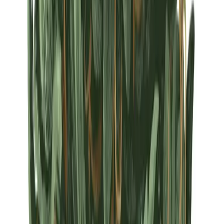
Strains
Sativa Strains
Indica Strains
Hybrid Strains
Standorte