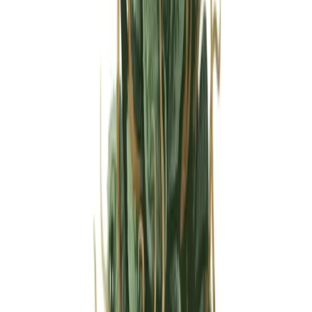
Strains