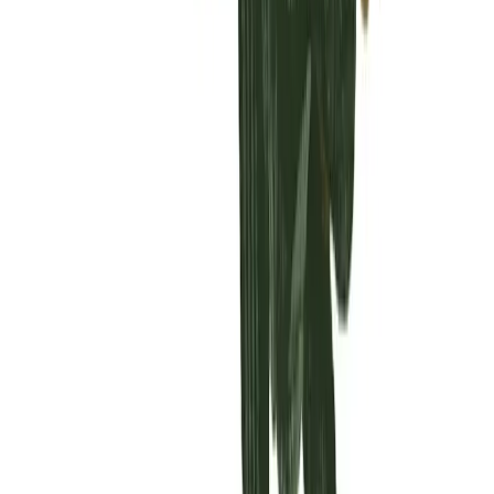
Vaping & Dabbing
Lifestyle