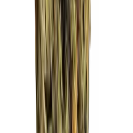
Strains
Sativa Strains
Indica Strains
Hybrid Strains
Standorte