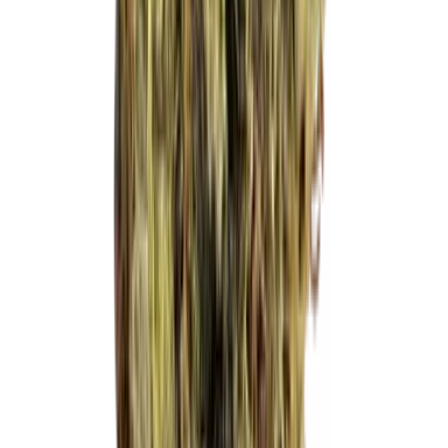
Strains