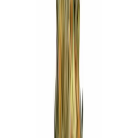
Strains