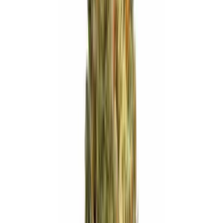
Ärzte