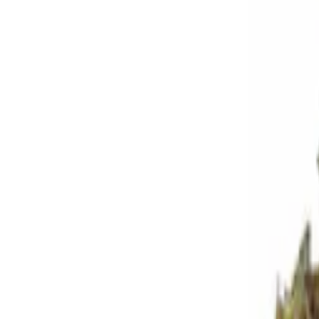
Standort wählen
-
Versandart wählen