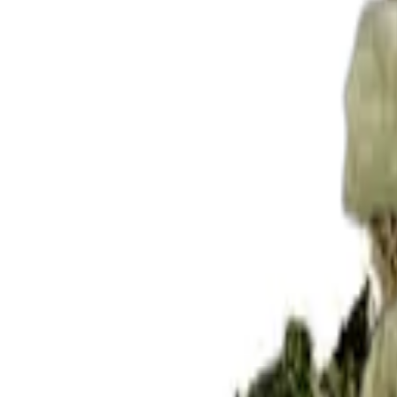
Standort wählen
-
Versandart wählen