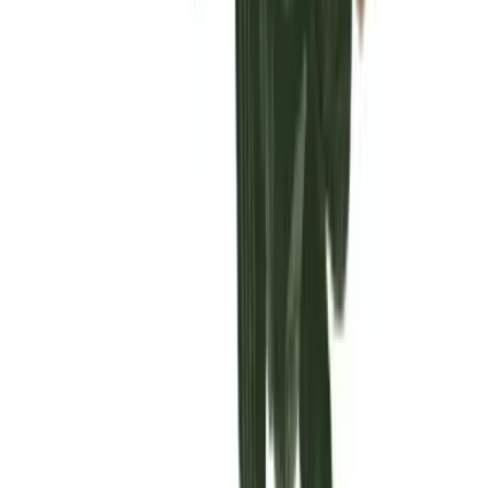
Vaping & Dabbing
Lifestyle