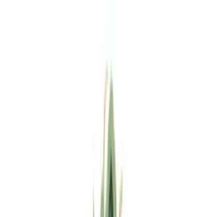
Standort wählen
-
Versandart wählen