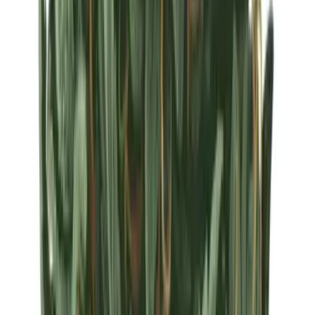
Strains
Sativa Strains
Indica Strains
Hybrid Strains
Standorte