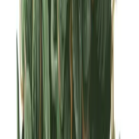
Strains