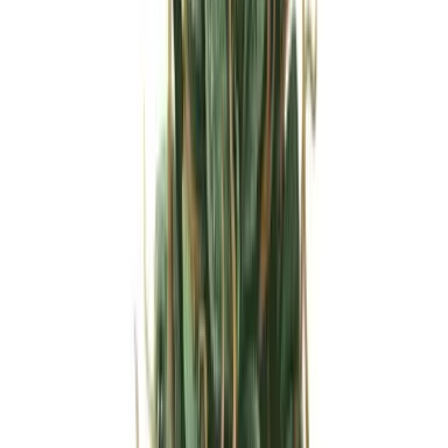
Strains