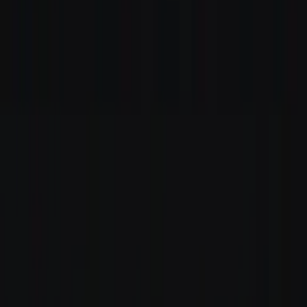
Standort wählen
-
Versandart wählen