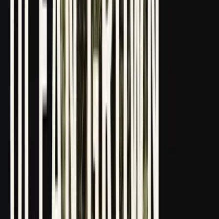
Strains