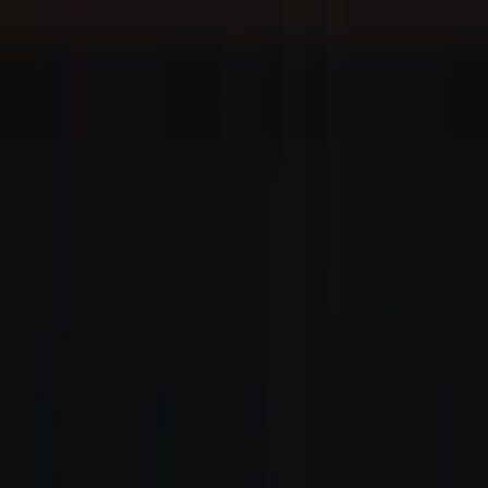
Zum Hauptinhalt springen
Weed.de: Cannabis Medizin, CBD
Dein Cannabis Kompass
Ansehen
ZOIKS 22/1 ALM