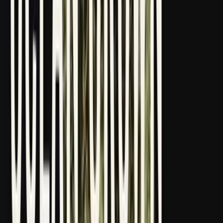
Strains
Sativa Strains
Indica Strains
Hybrid Strains
Standorte