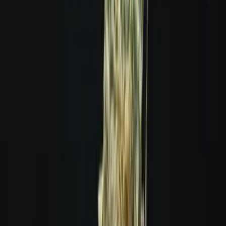
Ärzte