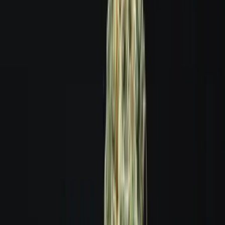
Strains