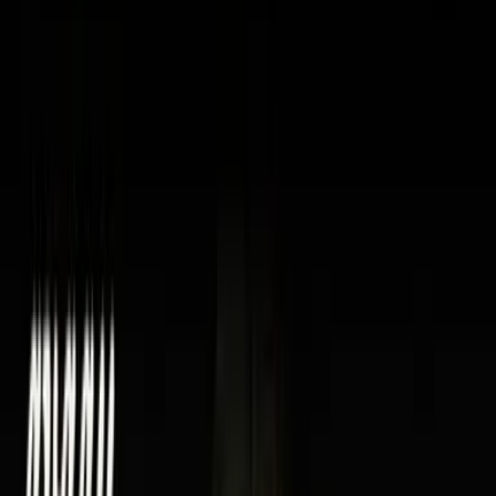
Vaping & Dabbing
Lifestyle