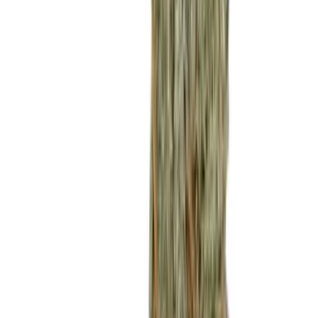
Ärzte