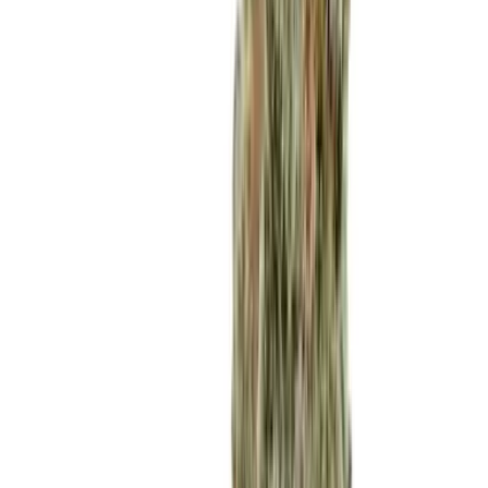
Strains