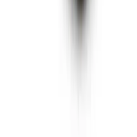
Vaping & Dabbing
Lifestyle