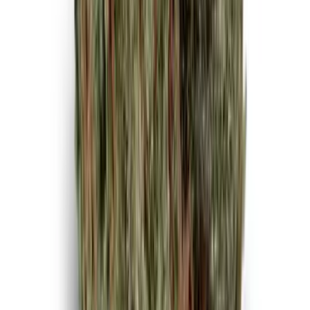
Strains
Sativa Strains
Indica Strains
Hybrid Strains
Standorte