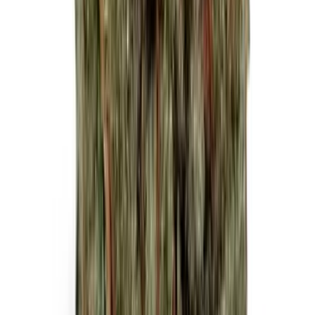
Strains