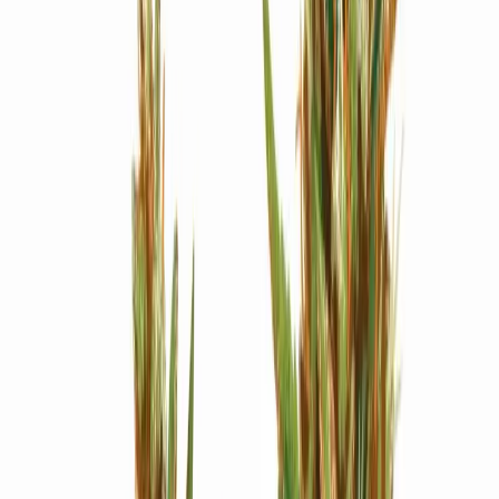
Strains