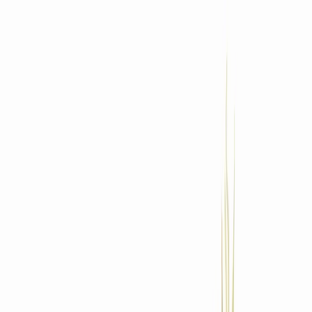
Standort wählen
-
Versandart wählen