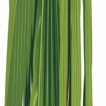
Strains
Sativa Strains
Indica Strains
Hybrid Strains
Standorte