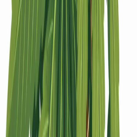
Strains
Sativa Strains
Indica Strains
Hybrid Strains
Standorte