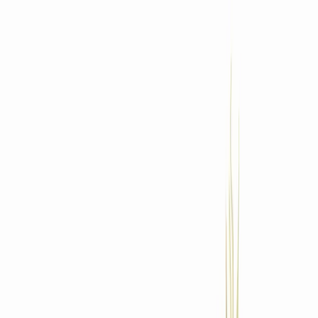
Standort wählen
-
Versandart wählen