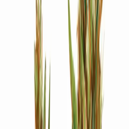
Strains