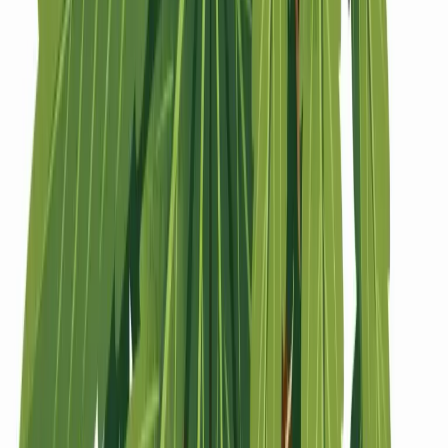
Strains
Sativa Strains
Indica Strains
Hybrid Strains
Standorte