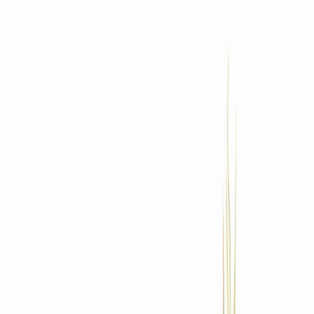
Standort wählen
-
Versandart wählen