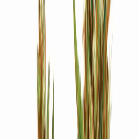
Strains