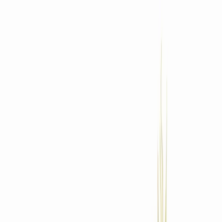
Standort wählen
-
Versandart wählen