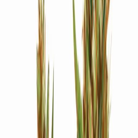
Strains