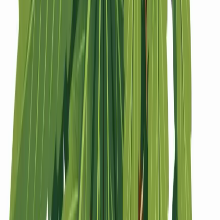
Strains
Sativa Strains
Indica Strains
Hybrid Strains
Standorte