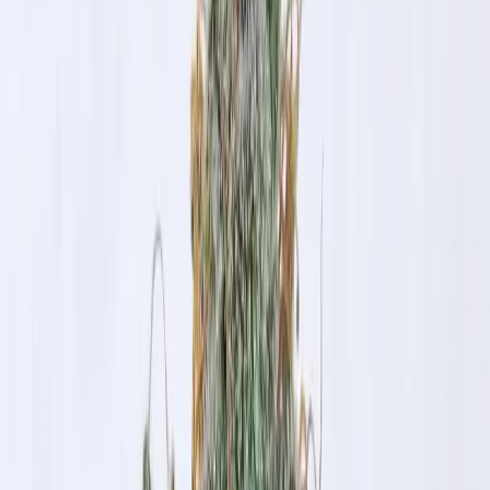
Strains