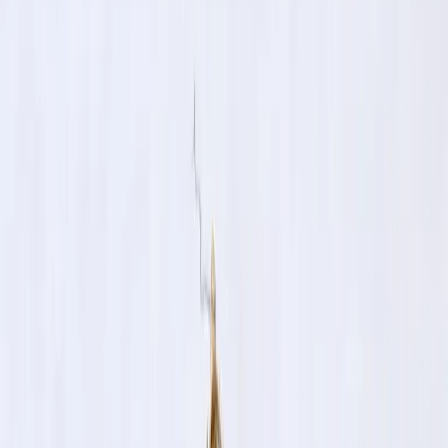
Standort wählen
-
Versandart wählen