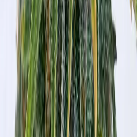
Strains
Sativa Strains
Indica Strains
Hybrid Strains
Standorte