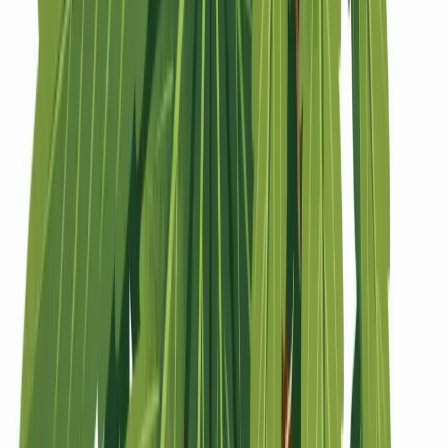
Strains
Sativa Strains
Indica Strains
Hybrid Strains
Standorte