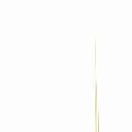
Standort wählen
-
Versandart wählen