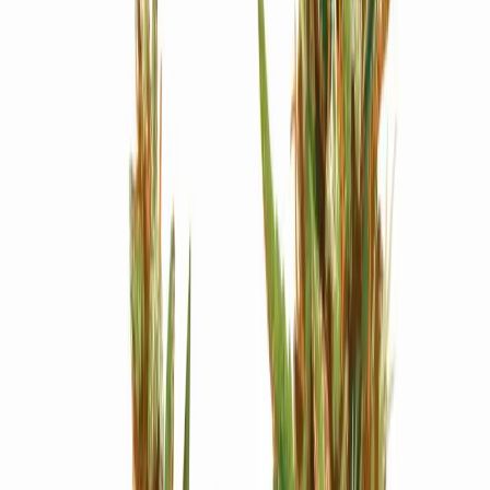
Strains