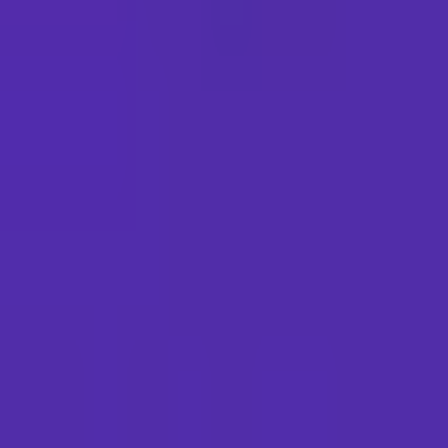
Standort wählen
-
Versandart wählen