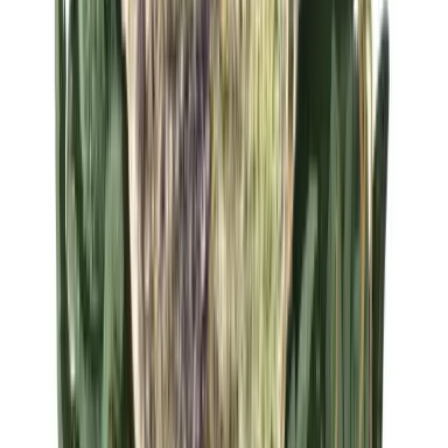
Strains
Sativa Strains
Indica Strains
Hybrid Strains
Standorte