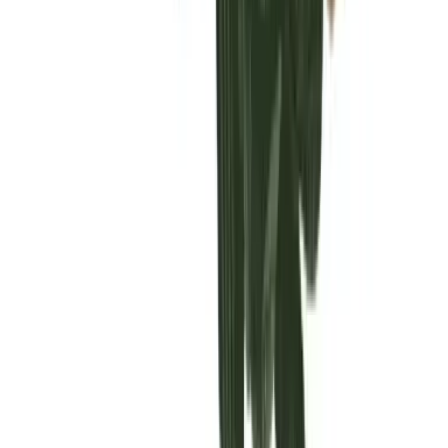
Vaping & Dabbing
Lifestyle