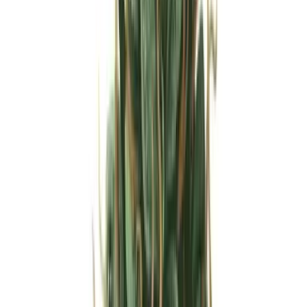
Strains