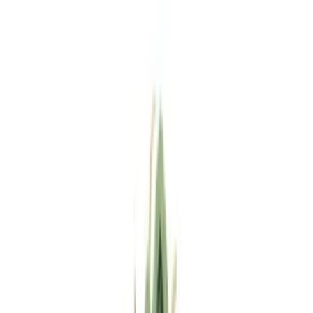
Standort wählen
-
Versandart wählen