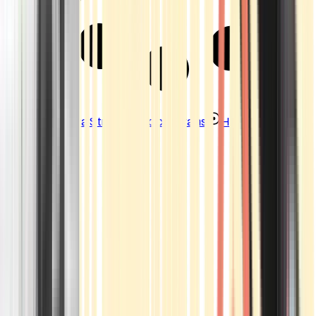
Strains
Sativa Strains
Indica Strains
Hybrid Strains
Standorte