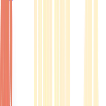
Ärzte