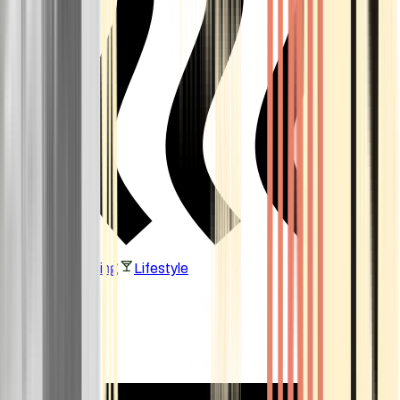
Vaping & Dabbing
Lifestyle