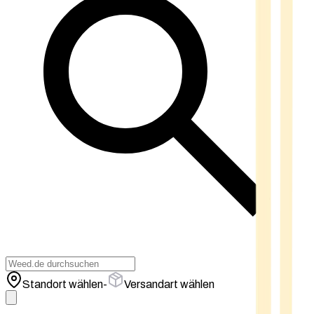
Standort wählen
-
Versandart wählen