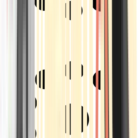
Strains