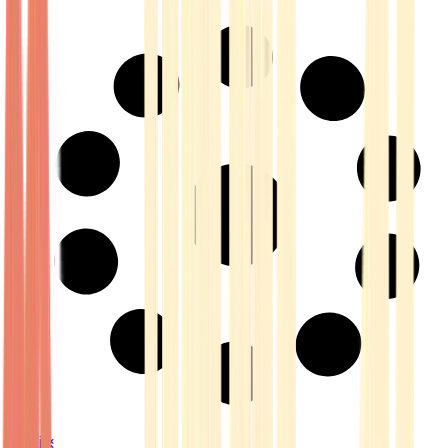
Strains