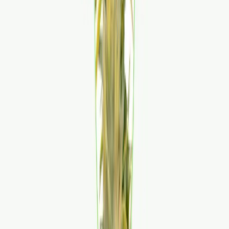
Ärzte