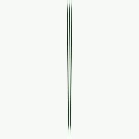
Standort wählen
-
Versandart wählen