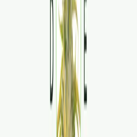
Strains