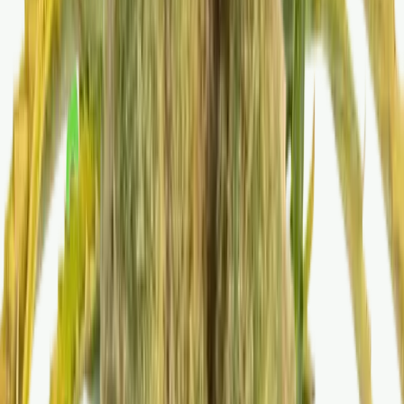
Strains
Sativa Strains
Indica Strains
Hybrid Strains
Standorte