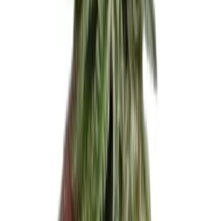
Strains
Sativa Strains
Indica Strains
Hybrid Strains
Standorte