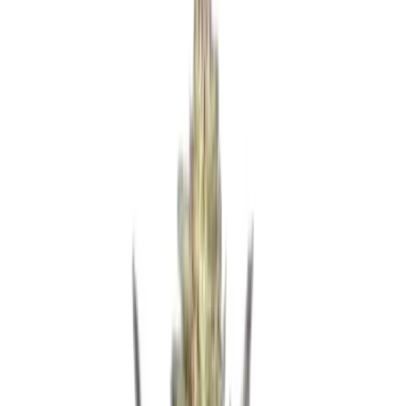
Ärzte