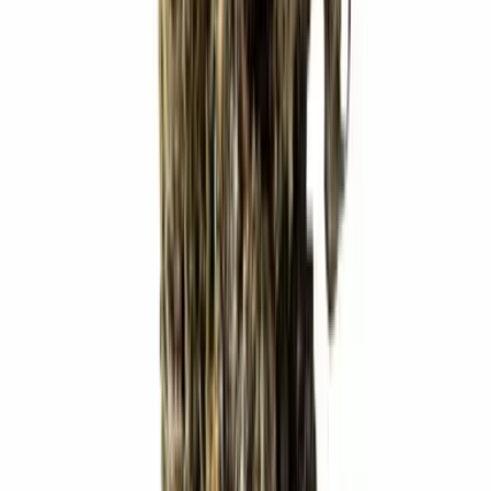
Strains
Sativa Strains
Indica Strains
Hybrid Strains
Standorte