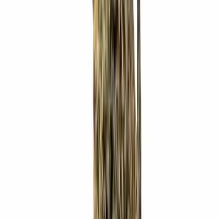
Ärzte