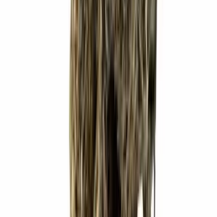
Strains