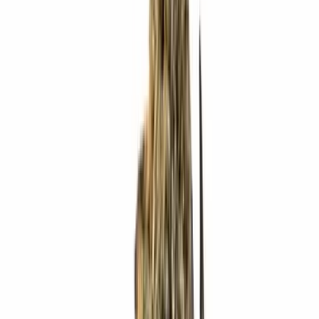
Strains