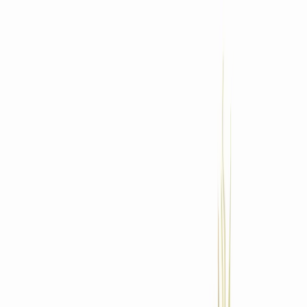
Standort wählen
-
Versandart wählen