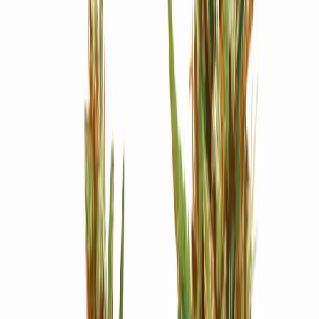
Strains