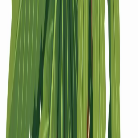
Strains
Sativa Strains
Indica Strains
Hybrid Strains
Standorte