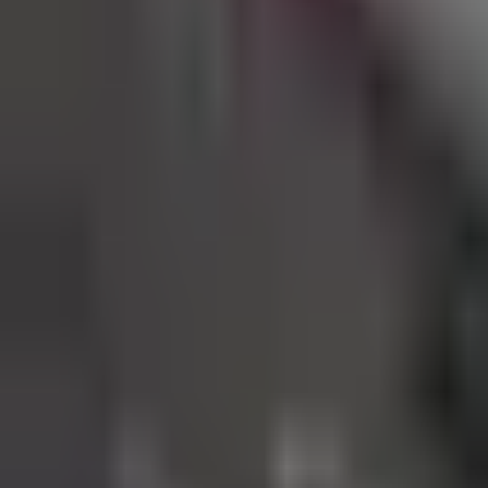
Rezept anfragen