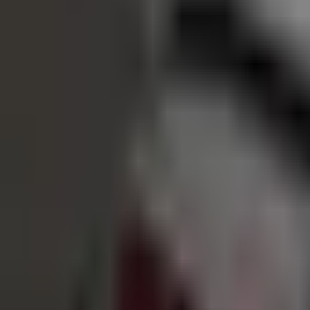
Standort wählen
-
Versandart wählen