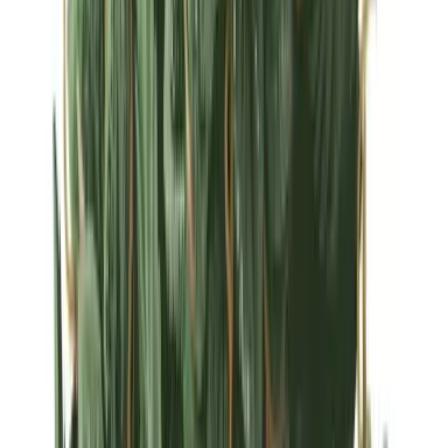
Strains