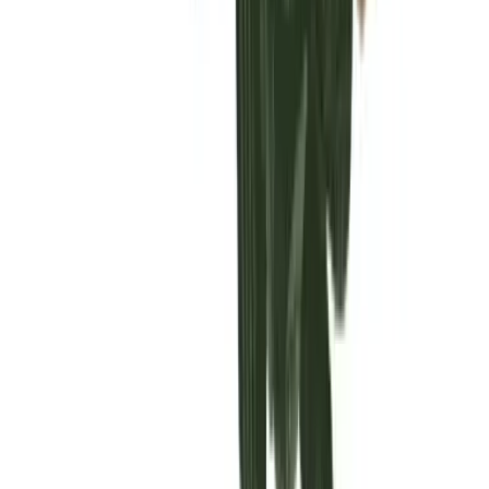
Vaping & Dabbing
Lifestyle