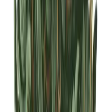
Strains
Sativa Strains
Indica Strains
Hybrid Strains
Standorte