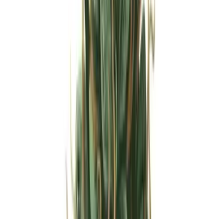
Strains