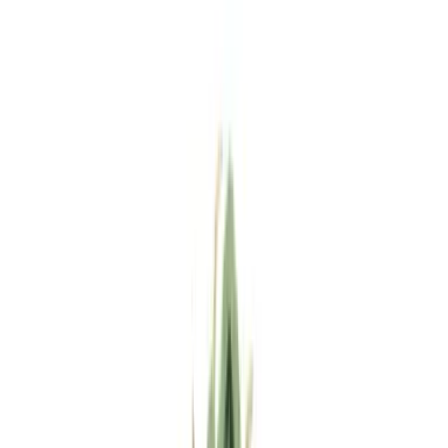
Standort wählen
-
Versandart wählen