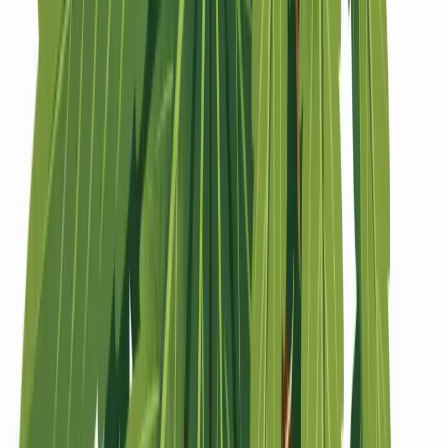
Strains
Sativa Strains
Indica Strains
Hybrid Strains
Standorte