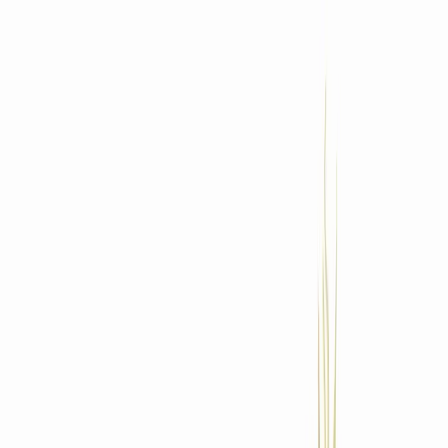
Standort wählen
-
Versandart wählen