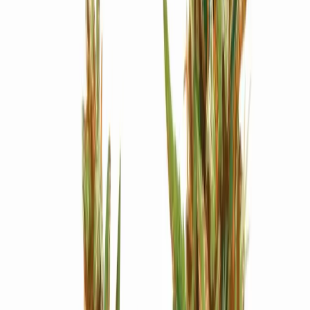
Strains