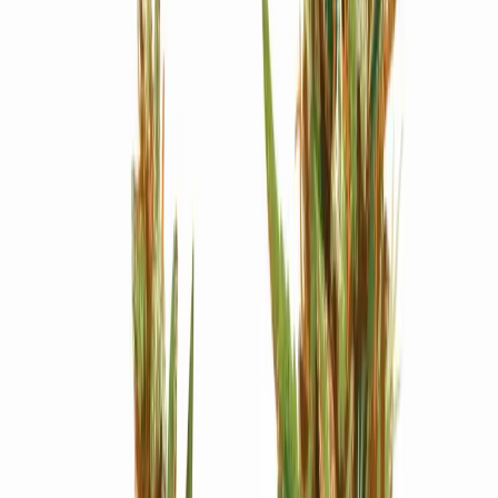
Strains