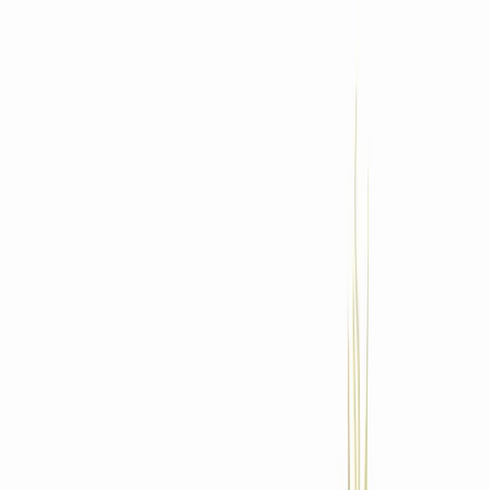
Standort wählen
-
Versandart wählen