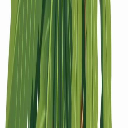
Strains
Sativa Strains
Indica Strains
Hybrid Strains
Standorte