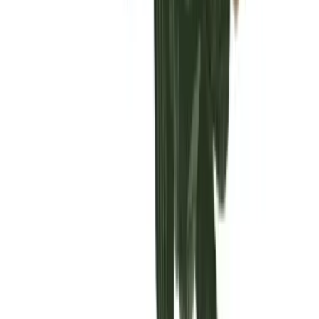
Vaping & Dabbing
Lifestyle