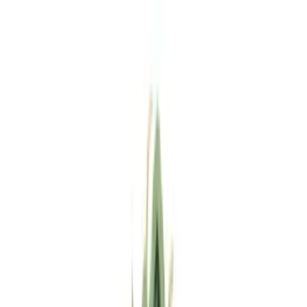
Standort wählen
-
Versandart wählen