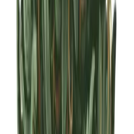
Strains
Sativa Strains
Indica Strains
Hybrid Strains
Standorte