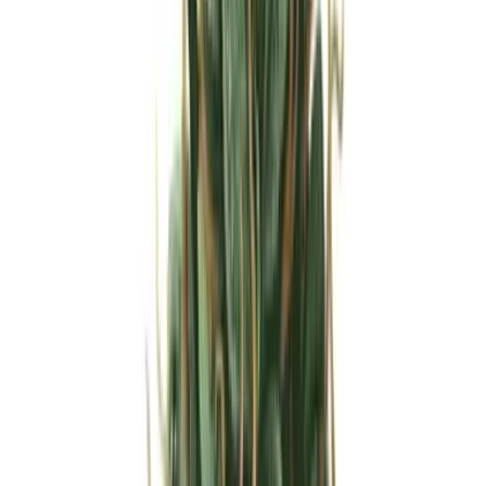
Strains