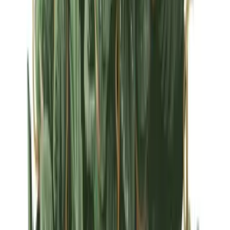
Strains