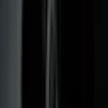
Strains
Sativa Strains
Indica Strains
Hybrid Strains
Standorte