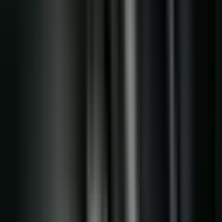
Standort wählen
-
Versandart wählen