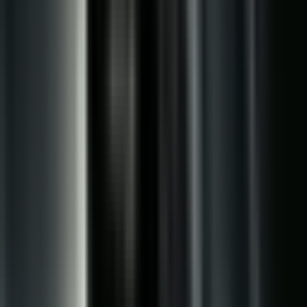
Strains