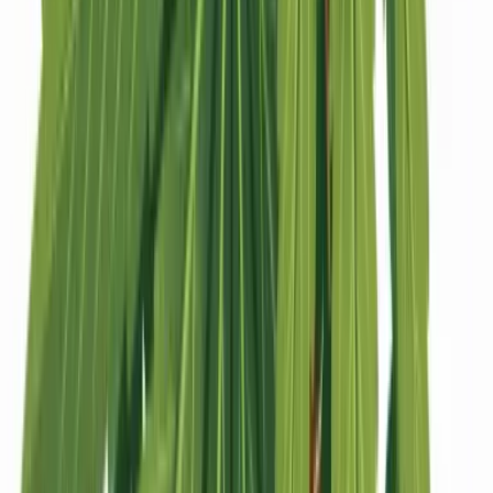
Strains
Sativa Strains
Indica Strains
Hybrid Strains
Standorte