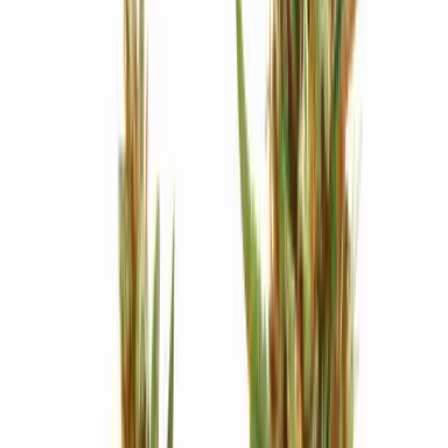
Strains