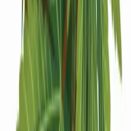
Strains