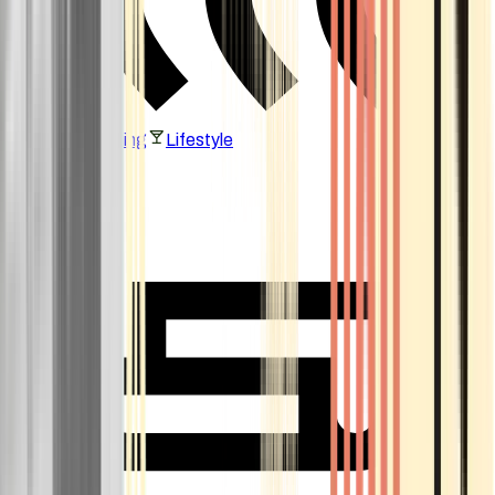
Vaping & Dabbing
Lifestyle