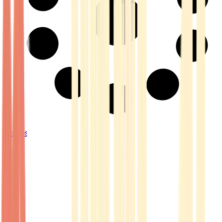
Strains