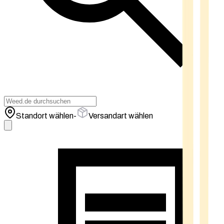
Standort wählen
-
Versandart wählen