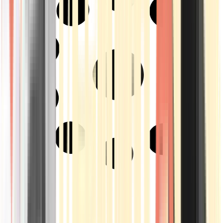
Strains