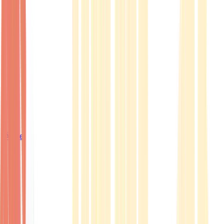
Ärzte