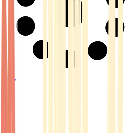
Strains