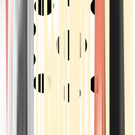
Strains