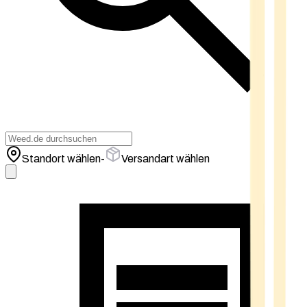
Standort wählen
-
Versandart wählen