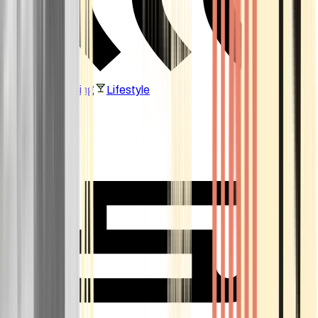
Vaping & Dabbing
Lifestyle