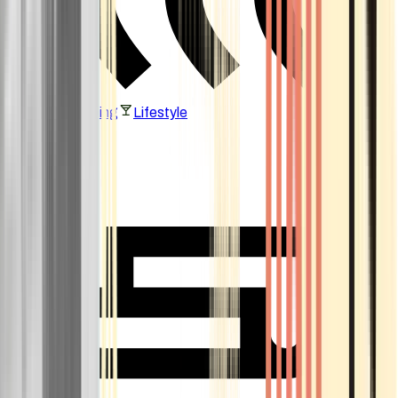
Vaping & Dabbing
Lifestyle