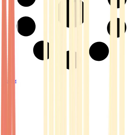
Strains