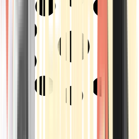
Strains