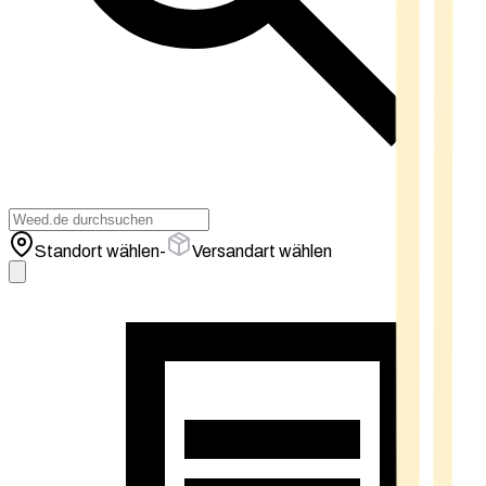
Standort wählen
-
Versandart wählen