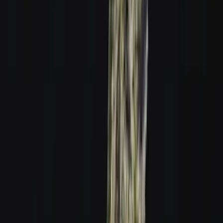
Strains