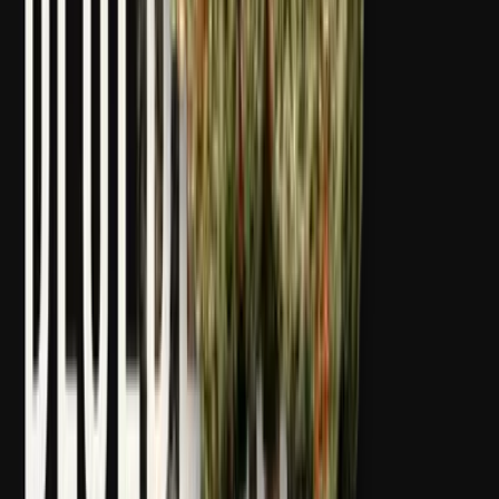
Strains
Sativa Strains
Indica Strains
Hybrid Strains
Standorte