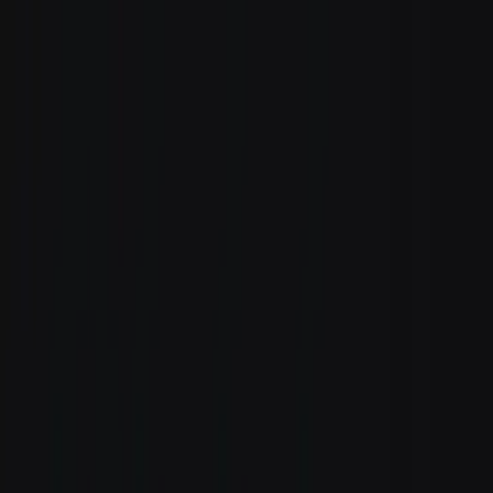
Zum Hauptinhalt springen
Weed.de: Cannabis Medizin, CBD
Dein Cannabis Kompass
Ansehen
avaay 28/1 GNC