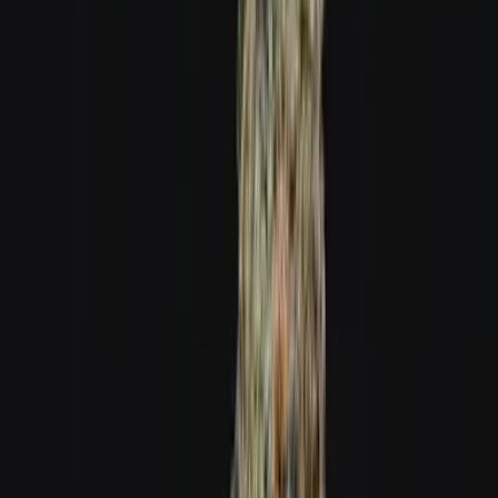
Ärzte