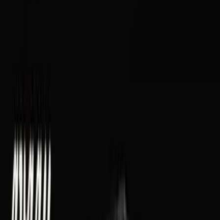
Vaping & Dabbing
Lifestyle