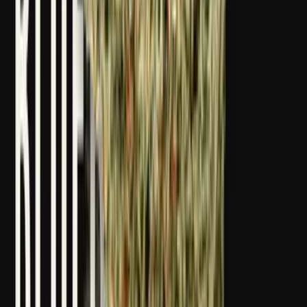
Strains