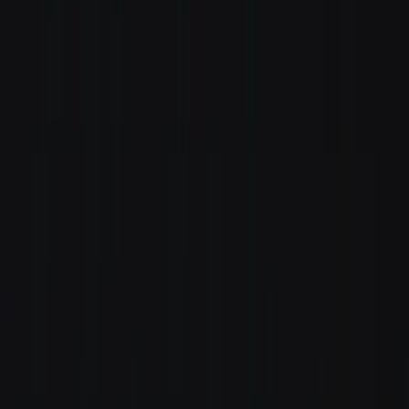
Standort wählen
-
Versandart wählen