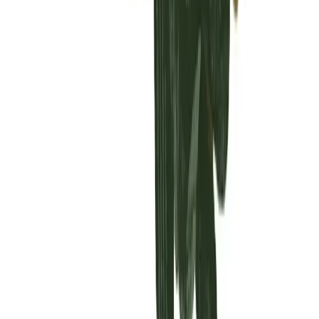
Vaping & Dabbing
Lifestyle