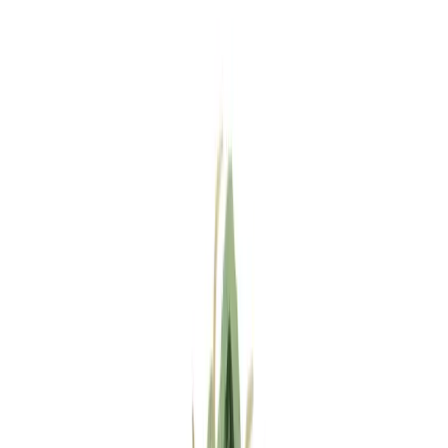
Standort wählen
-
Versandart wählen