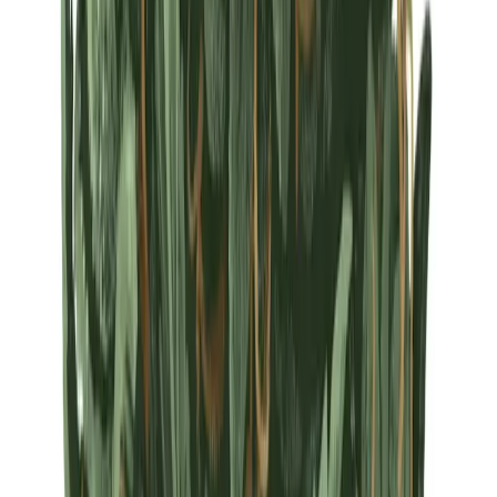
Strains
Sativa Strains
Indica Strains
Hybrid Strains
Standorte