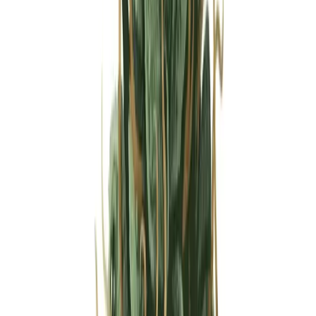
Strains