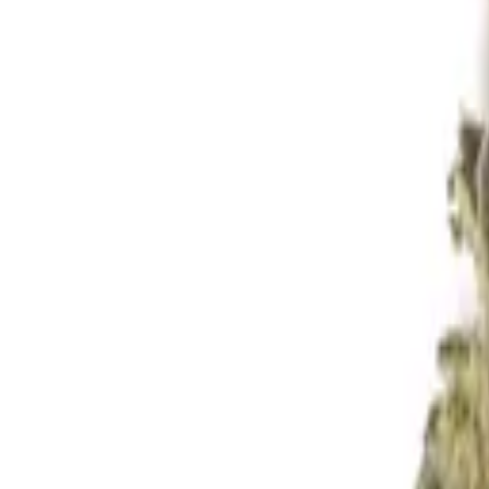
Standort wählen
-
Versandart wählen