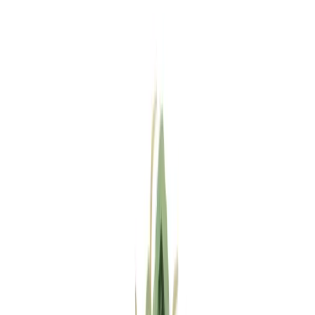
Standort wählen
-
Versandart wählen