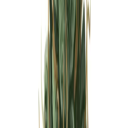
Strains