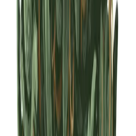
Strains
Sativa Strains
Indica Strains
Hybrid Strains
Standorte