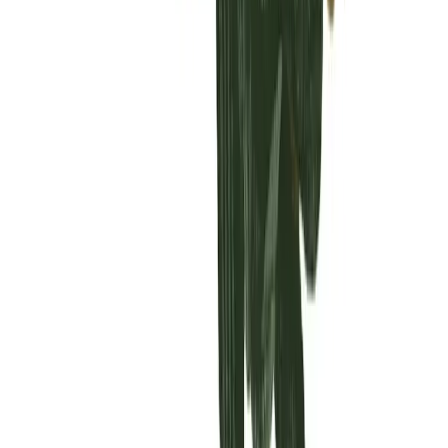
Vaping & Dabbing
Lifestyle