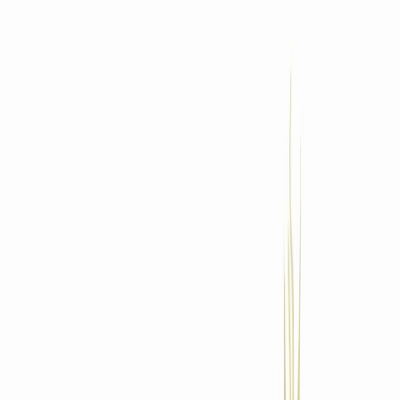
Standort wählen
-
Versandart wählen