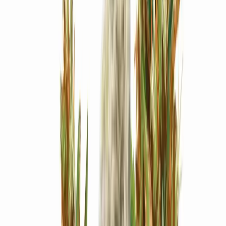
Strains