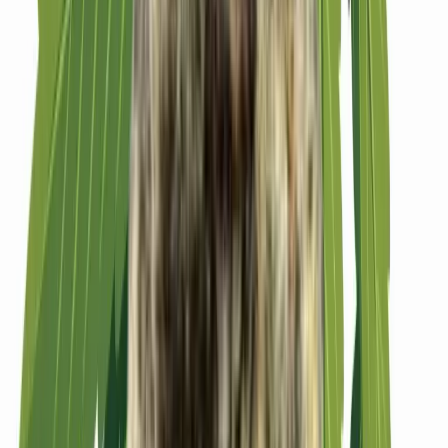
Strains
Sativa Strains
Indica Strains
Hybrid Strains
Standorte