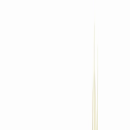
Standort wählen
-
Versandart wählen