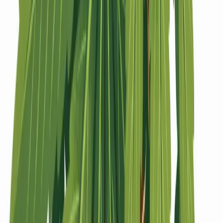
Strains
Sativa Strains
Indica Strains
Hybrid Strains
Standorte