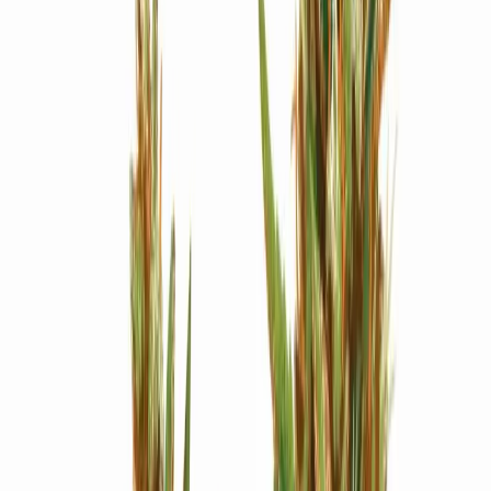
Strains