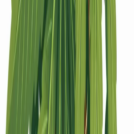
Strains
Sativa Strains
Indica Strains
Hybrid Strains
Standorte