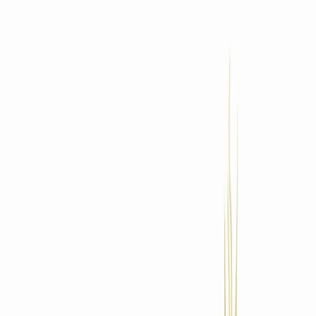
Standort wählen
-
Versandart wählen