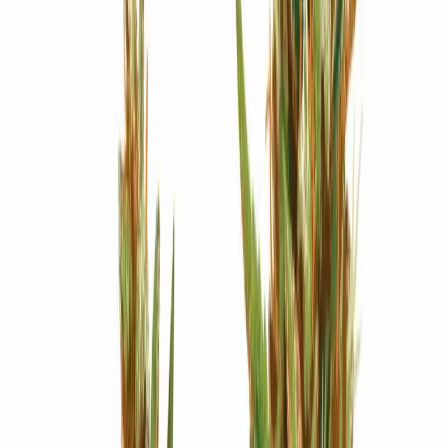
Strains