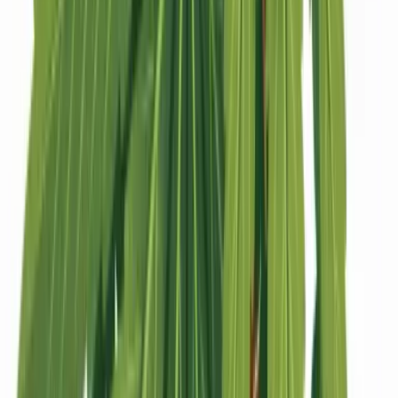
Strains
Sativa Strains
Indica Strains
Hybrid Strains
Standorte