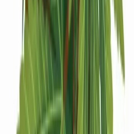
Strains