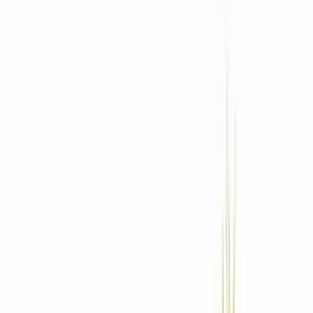
Standort wählen
-
Versandart wählen