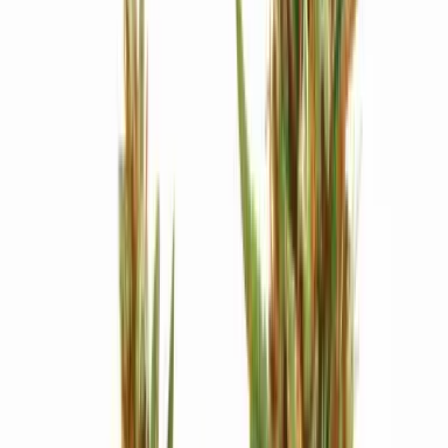
Strains