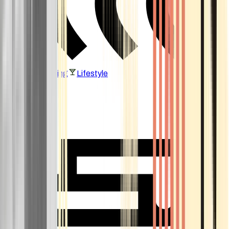
Vaping & Dabbing
Lifestyle