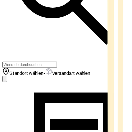
Standort wählen
-
Versandart wählen