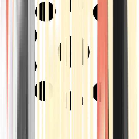
Strains