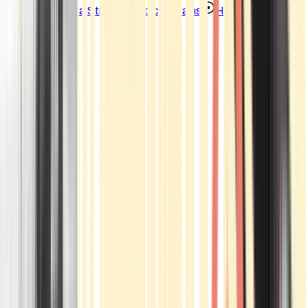
Strains
Sativa Strains
Indica Strains
Hybrid Strains
Standorte