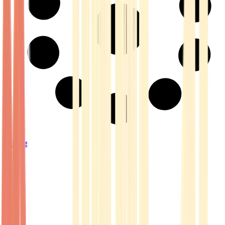
Strains