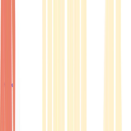
Ärzte