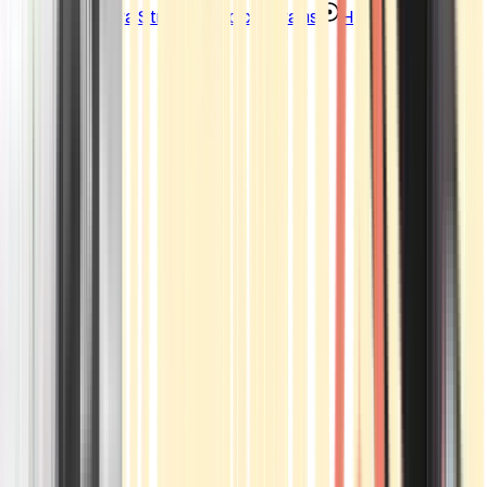
Strains
Sativa Strains
Indica Strains
Hybrid Strains
Standorte