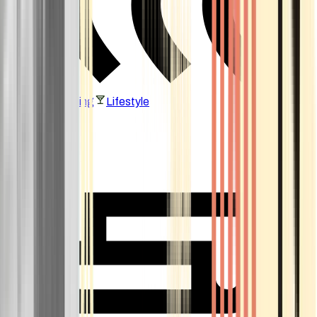
Vaping & Dabbing
Lifestyle