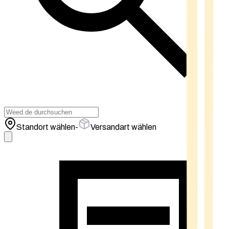
Standort wählen
-
Versandart wählen