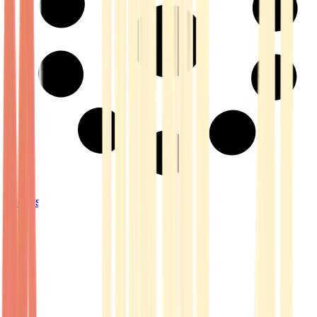
Strains