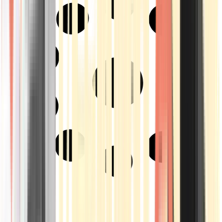
Strains